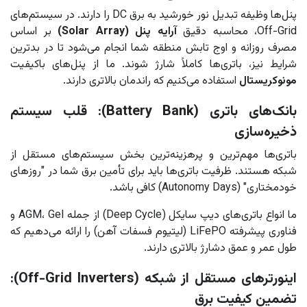
پنل‌ها وظیفه تبدیل نور خورشید به برق DC را دارند. در سیستم‌های
Off-Grid، محاسبه دقیق
آرایه پنل (Solar Array)
بر اساس
مصرف روزانه و اوج تابش منطقه شما انجام می‌شود تا در بدترین
شرایط نیز، باتری‌ها کاملاً شارژ شوند. ما از پنل‌های باکیفیت
مونوکریستال
استفاده می‌کنیم که راندمان بالاتری دارند.
بانک‌های باتری (Battery Bank): قلب سیستم
ذخیره‌سازی
باتری‌ها مهم‌ترین و پرهزینه‌ترین بخش سیستم‌های مستقل از
شبکه هستند. ظرفیت باتری‌ها باید برای تأمین برق شما در "روزهای
خودمختاری" (Autonomy Days) کافی باشد.
ما انواع باتری‌های دیپ سایکل (Deep Cycle) از جمله AGM، Gel و
فناوری پیشرفته LiFePO (لیتیوم فسفات آهن) را ارائه می‌دهیم که
طول عمر و عمق دشارژ بالاتری دارند.
اینورترهای مستقل از شبکه (Off-Grid Inverters):
تضمین کیفیت برق